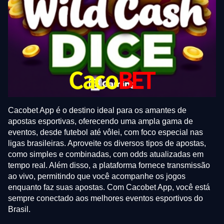
Cacobet App é o destino ideal para os amantes de
apostas esportivas, oferecendo uma ampla gama de
eventos, desde futebol até vôlei, com foco especial nas
ligas brasileiras. Aproveite os diversos tipos de apostas,
como simples e combinadas, com odds atualizadas em
tempo real. Além disso, a plataforma fornece transmissão
ao vivo, permitindo que você acompanhe os jogos
enquanto faz suas apostas. Com Cacobet App, você está
sempre conectado aos melhores eventos esportivos do
Brasil.