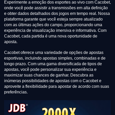
Experimente a emoção dos esportes ao vivo com Cacobet,
onde você pode assistir a transmissões em alta definição
e obter dados detalhados dos jogos em tempo real. Nossa
plataforma garante que você esteja sempre atualizado
com as últimas ações do campo, proporcionando uma
experiência de visualização imersiva e informativa. Com
Cacobet, cada partida é uma nova oportunidade de
aposta.
Cacobet oferece uma variedade de opções de apostas
esportivas, incluindo apostas simples, combinadas e de
longo prazo. Com uma gama diversificada de tipos de
apostas, você pode personalizar sua experiência e
maximizar suas chances de ganhar. Descubra as
inúmeras possibilidades de apostas com o Cacobet e
aproveite a flexibilidade para apostar de acordo com suas
preferências.