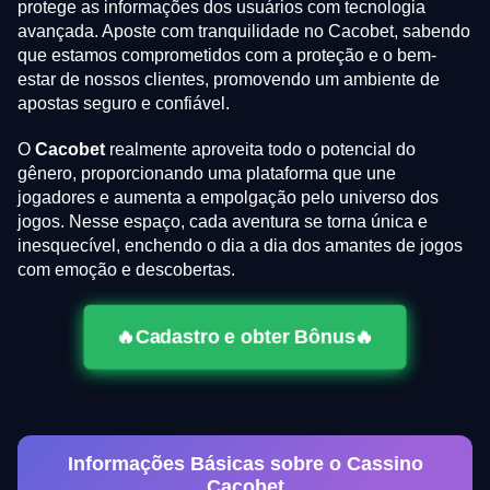
protege as informações dos usuários com tecnologia
avançada. Aposte com tranquilidade no Cacobet, sabendo
que estamos comprometidos com a proteção e o bem-
estar de nossos clientes, promovendo um ambiente de
apostas seguro e confiável.
O
Cacobet
realmente aproveita todo o potencial do
gênero, proporcionando uma plataforma que une
jogadores e aumenta a empolgação pelo universo dos
jogos. Nesse espaço, cada aventura se torna única e
inesquecível, enchendo o dia a dia dos amantes de jogos
com emoção e descobertas.
🔥Cadastro e obter Bônus🔥
Informações Básicas sobre o Cassino
Cacobet