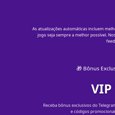
As atualizações automáticas incluem melh
jogo seja sempre a melhor possível. N
feed
🎁 Bônus Exclu
VIP
Receba bônus exclusivos do Telegra
e códigos promocionai