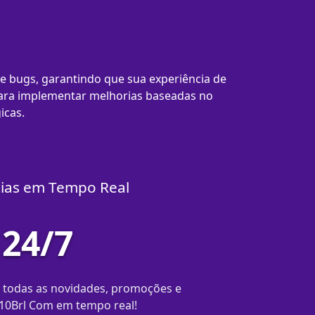
e bugs, garantindo que sua experiência de
para implementar melhorias baseadas no
icas.
cias em Tempo Real
24/7
e todas as novidades, promoções e
 10Brl Com em tempo real!