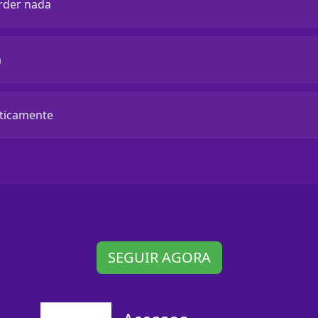
erder nada
a
aticamente
SEGUIR AGORA