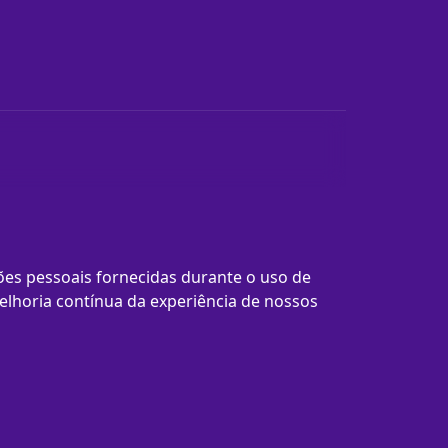
ões pessoais fornecidas durante o uso de
elhoria contínua da experiência de nossos