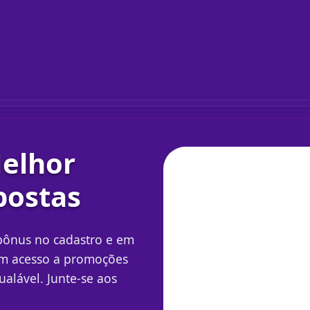
Melhor
postas
bônus no cadastro e em
em acesso a promoções
ualável. Junte-se aos