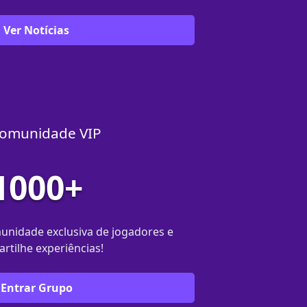
Ver Notícias
Comunidade VIP
1000+
unidade exclusiva de jogadores e
rtilhe experiências!
Entrar Grupo