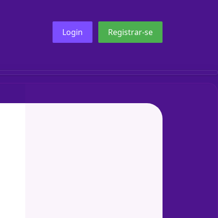
Login
Registrar-se