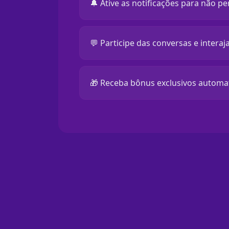
🔔 Ative as notificações para não p
💬 Participe das conversas e interaj
🎁 Receba bônus exclusivos autom