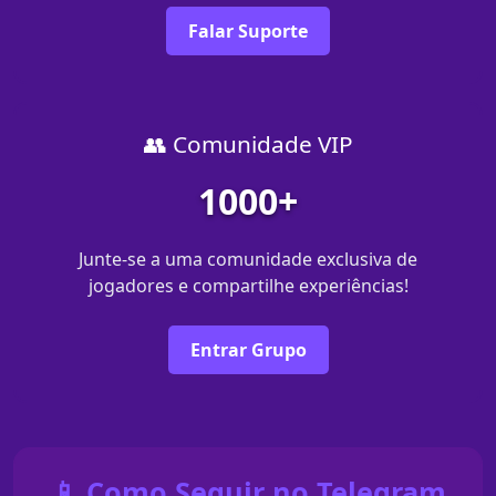
Falar Suporte
👥 Comunidade VIP
1000+
Junte-se a uma comunidade exclusiva de
jogadores e compartilhe experiências!
Entrar Grupo
📱 Como Seguir no Telegram