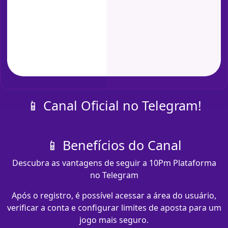
📱 Canal Oficial no Telegram!
📱 Benefícios do Canal
Descubra as vantagens de seguir a 10Pm Plataforma
no Telegram
Após o registro, é possível acessar a área do usuário,
verificar a conta e configurar limites de aposta para um
jogo mais seguro.