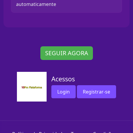
automaticamente
SEGUIR AGORA
Acessos
Login
Registrar-se