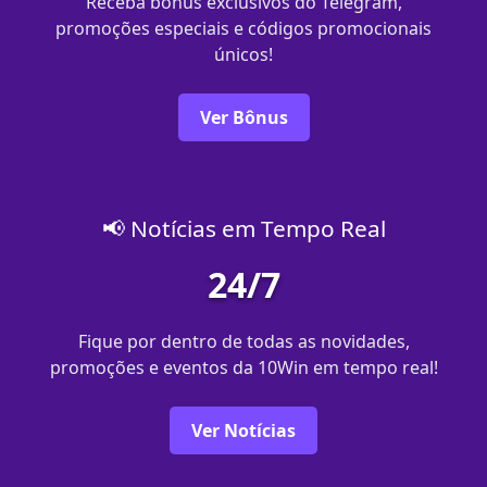
Receba bônus exclusivos do Telegram,
promoções especiais e códigos promocionais
únicos!
Ver Bônus
📢 Notícias em Tempo Real
24/7
Fique por dentro de todas as novidades,
promoções e eventos da 10Win em tempo real!
Ver Notícias