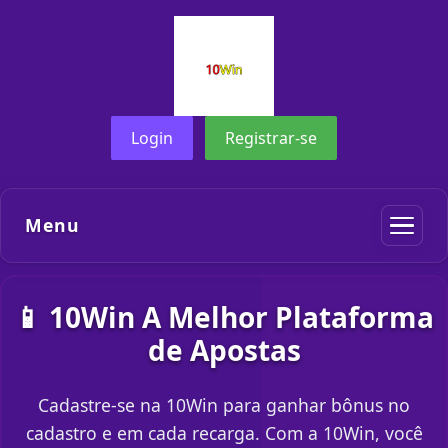
Login
Registrar-se
Menu
📱 10Win A Melhor Plataforma
de Apostas
Cadastre-se na 10Win para ganhar bônus no
cadastro e em cada recarga. Com a 10Win, você