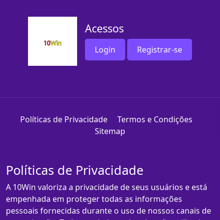
Acessos
Login
Registrar-se
Políticas de Privacidade
Termos e Condições
Sitemap
Políticas de Privacidade
A 10Win valoriza a privacidade de seus usuários e está
empenhada em proteger todas as informações
pessoais fornecidas durante o uso de nossos canais de