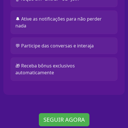
🔔 Ative as notificações para não perder
nada
💬 Participe das conversas e interaja
🎁 Receba bônus exclusivos
automaticamente
SEGUIR AGORA