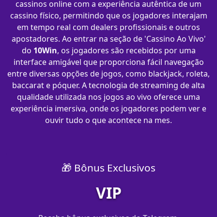
cassinos online com a experiência autêntica de um
cassino físico, permitindo que os jogadores interajam
em tempo real com dealers profissionais e outros
apostadores. Ao entrar na seção de 'Cassino Ao Vivo'
do
10Win
, os jogadores são recebidos por uma
interface amigável que proporciona fácil navegação
entre diversas opções de jogos, como blackjack, roleta,
baccarat e póquer. A tecnologia de streaming de alta
qualidade utilizada nos jogos ao vivo oferece uma
experiência imersiva, onde os jogadores podem ver e
ouvir tudo o que acontece na mes.
🎁 Bônus Exclusivos
VIP