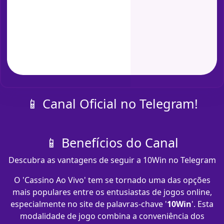
📱 Canal Oficial no Telegram!
📱 Benefícios do Canal
Descubra as vantagens de seguir a 10Win no Telegram
O 'Cassino Ao Vivo' tem se tornado uma das opções
mais populares entre os entusiastas de jogos online,
especialmente no site de palavras-chave '
10Win
'. Esta
modalidade de jogo combina a conveniência dos