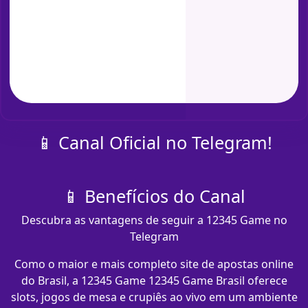
📱 Canal Oficial no Telegram!
📱 Benefícios do Canal
Descubra as vantagens de seguir a 12345 Game no
Telegram
Como o maior e mais completo site de apostas online
do Brasil, a 12345 Game 12345 Game Brasil oferece
slots, jogos de mesa e crupiês ao vivo em um ambiente