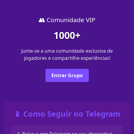
👥 Comunidade VIP
1000+
Junte-se a uma comunidade exclusiva de
jogadores e compartilhe experiências!
Entrar Grupo
📱 Como Seguir no Telegram