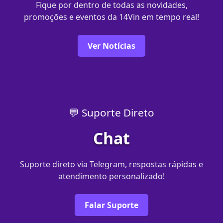
Fique por dentro de todas as novidades,
promoções e eventos da 14Vin em tempo real!
Ver Notícias
💬 Suporte Direto
Chat
Suporte direto via Telegram, respostas rápidas e
atendimento personalizado!
Falar Suporte