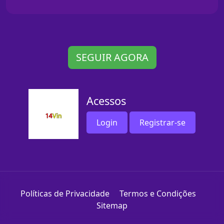
SEGUIR AGORA
Acessos
Login
Registrar-se
Políticas de Privacidade
Termos e Condições
Sitemap