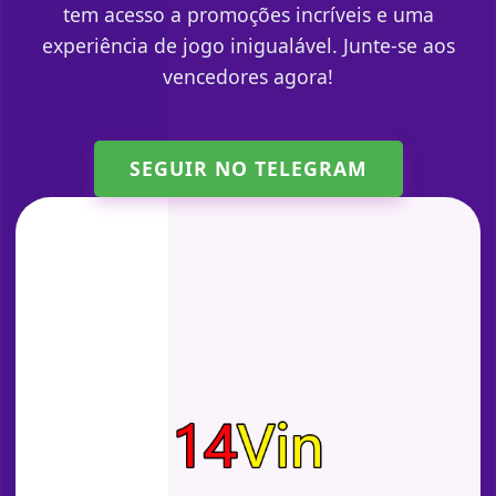
tem acesso a promoções incríveis e uma
experiência de jogo inigualável. Junte-se aos
vencedores agora!
SEGUIR NO TELEGRAM