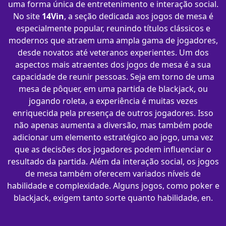
uma forma única de entretenimento e interação social.
No site
14Vin
, a seção dedicada aos jogos de mesa é
especialmente popular, reunindo títulos clássicos e
modernos que atraem uma ampla gama de jogadores,
desde novatos até veteranos experientes. Um dos
aspectos mais atraentes dos jogos de mesa é a sua
capacidade de reunir pessoas. Seja em torno de uma
mesa de pôquer, em uma partida de blackjack, ou
jogando roleta, a experiência é muitas vezes
enriquecida pela presença de outros jogadores. Isso
não apenas aumenta a diversão, mas também pode
adicionar um elemento estratégico ao jogo, uma vez
que as decisões dos jogadores podem influenciar o
resultado da partida. Além da interação social, os jogos
de mesa também oferecem variados níveis de
habilidade e complexidade. Alguns jogos, como poker e
blackjack, exigem tanto sorte quanto habilidade, en.