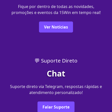
Fique por dentro de todas as novidades,
promoções e eventos da 15Win em tempo real!
Ver Notícias
💬 Suporte Direto
Chat
Suporte direto via Telegram, respostas rápidas e
atendimento personalizado!
Falar Suporte