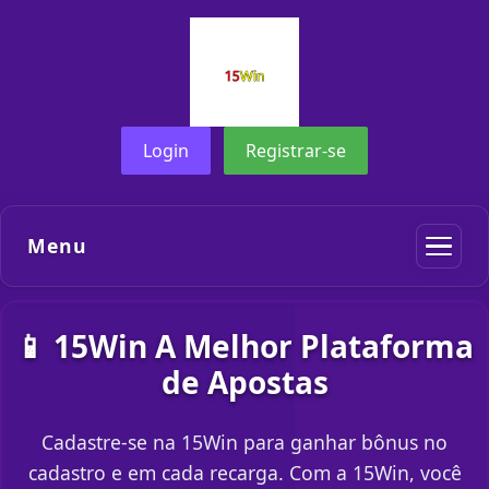
Login
Registrar-se
Menu
📱 15Win A Melhor Plataforma
de Apostas
Cadastre-se na 15Win para ganhar bônus no
cadastro e em cada recarga. Com a 15Win, você