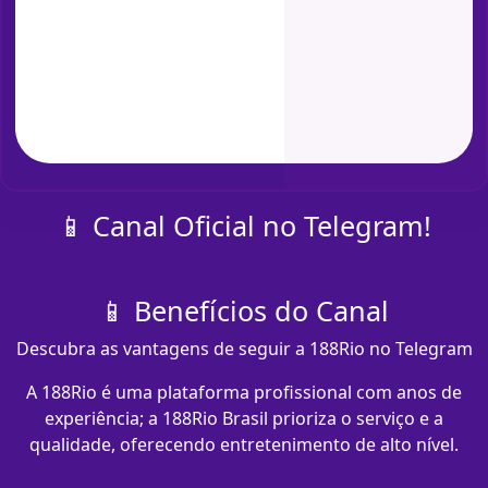
📱 Canal Oficial no Telegram!
📱 Benefícios do Canal
Descubra as vantagens de seguir a 188Rio no Telegram
A 188Rio é uma plataforma profissional com anos de
experiência; a 188Rio Brasil prioriza o serviço e a
qualidade, oferecendo entretenimento de alto nível.