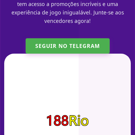
tem acesso a promoções incríveis e uma
experiência de jogo inigualável. Junte-se aos
vencedores agora!
SEGUIR NO TELEGRAM