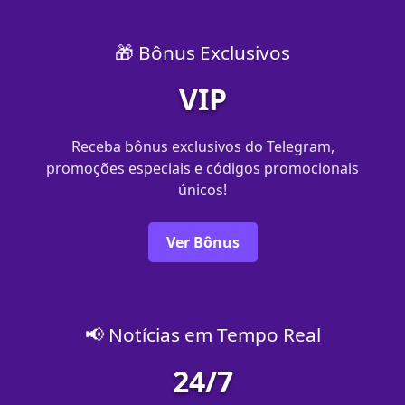
🎁 Bônus Exclusivos
VIP
Receba bônus exclusivos do Telegram,
promoções especiais e códigos promocionais
únicos!
Ver Bônus
📢 Notícias em Tempo Real
24/7