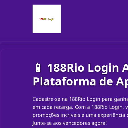
📱 188Rio Login 
Plataforma de A
Cadastre-se na 188Rio Login para ganh
em cada recarga. Com a 188Rio Login, 
promoções incríveis e uma experiência d
Junte-se aos vencedores agora!