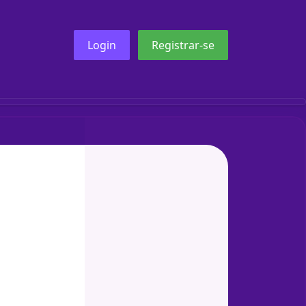
Login
Registrar-se