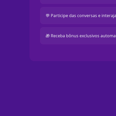
💬 Participe das conversas e interaj
🎁 Receba bônus exclusivos autom