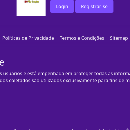
Login
Registrar-se
Políticas de Privacidade
Termos e Condições
Sitemap
de
eus usuários e está empenhada em proteger todas as inform
os coletados são utilizados exclusivamente para fins de m