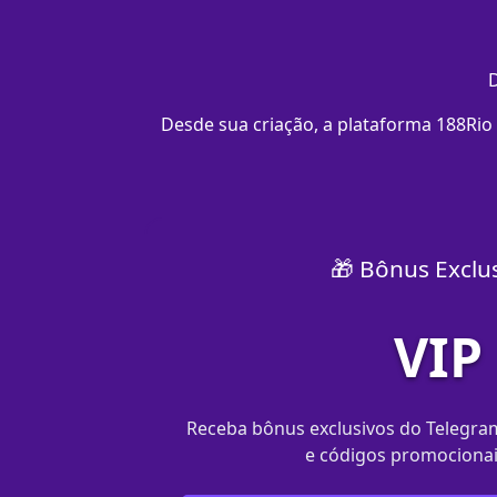
D
Desde sua criação, a plataforma 188Rio 
🎁 Bônus Exclu
VIP
Receba bônus exclusivos do Telegra
e códigos promocionai