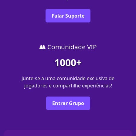
Falar Suporte
👥 Comunidade VIP
1000+
Junte-se a uma comunidade exclusiva de
jogadores e compartilhe experiências!
Entrar Grupo