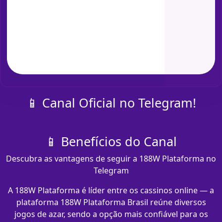
📱 Canal Oficial no Telegram!
📱 Benefícios do Canal
Descubra as vantagens de seguir a 188W Plataforma no
Telegram
A 188W Plataforma é líder entre os cassinos online — a
plataforma 188W Plataforma Brasil reúne diversos
jogos de azar, sendo a opção mais confiável para os