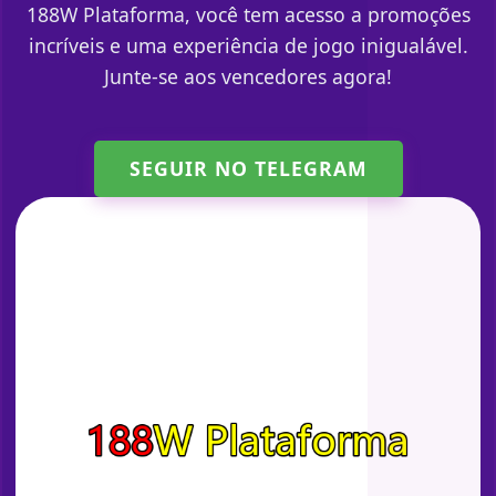
188W Plataforma, você tem acesso a promoções
incríveis e uma experiência de jogo inigualável.
Junte-se aos vencedores agora!
SEGUIR NO TELEGRAM