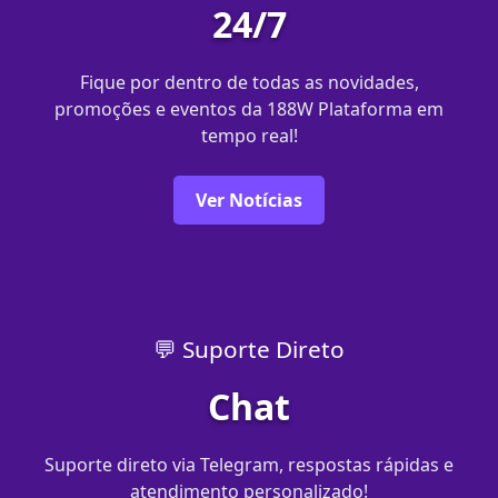
24/7
Fique por dentro de todas as novidades,
promoções e eventos da 188W Plataforma em
tempo real!
Ver Notícias
💬 Suporte Direto
Chat
Suporte direto via Telegram, respostas rápidas e
atendimento personalizado!