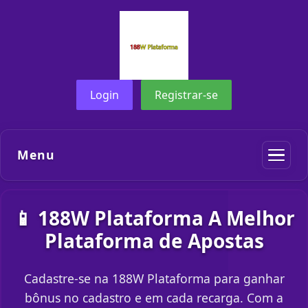
Login
Registrar-se
Menu
📱 188W Plataforma A Melhor
Plataforma de Apostas
Cadastre-se na 188W Plataforma para ganhar
bônus no cadastro e em cada recarga. Com a