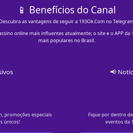
📱 Benefícios do Canal
Descubra as vantagens de seguir a 193Ok.Com no Telegra
ino online mais influentes atualmente; o site e o APP da 
mais populares no Brasil.
sivos
📢 Notí
m, promoções especiais
Fique por dentro d
s únicos!
eventos da 