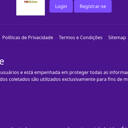
Login
Registrar-se
Políticas de Privacidade
Termos e Condições
Sitemap
de
s usuários e está empenhada em proteger todas as informa
os coletados são utilizados exclusivamente para fins de m