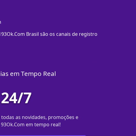
m
193Ok.Com Brasil são os canais de registro
cias em Tempo Real
24/7
e todas as novidades, promoções e
193Ok.Com em tempo real!