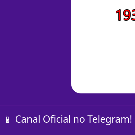
📱 Canal Oficial no Telegram!