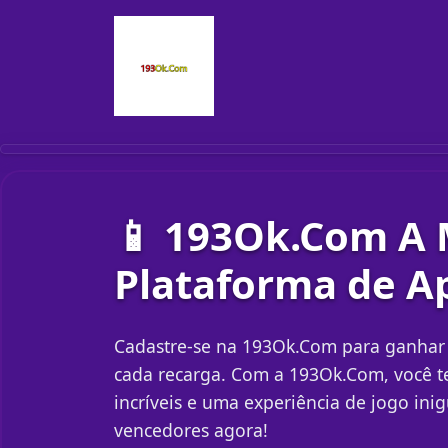
📱 193Ok.Com A 
Plataforma de A
Cadastre-se na 193Ok.Com para ganhar
cada recarga. Com a 193Ok.Com, você 
incríveis e uma experiência de jogo inig
vencedores agora!