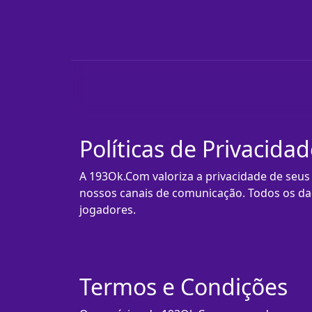
Políticas de Privacida
A 193Ok.Com valoriza a privacidade de seu
nossos canais de comunicação. Todos os dad
jogadores.
Termos e Condições