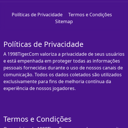
Políticas de Privacidade
Termos e Condições
Sitemap
Políticas de Privacidade
A 1998Tiger.Com valoriza a privacidade de seus usuários
e está empenhada em proteger todas as informações
pessoais fornecidas durante o uso de nossos canais de
comunicação. Todos os dados coletados são utilizados
exclusivamente para fins de melhoria contínua da
experiência de nossos jogadores.
Termos e Condições