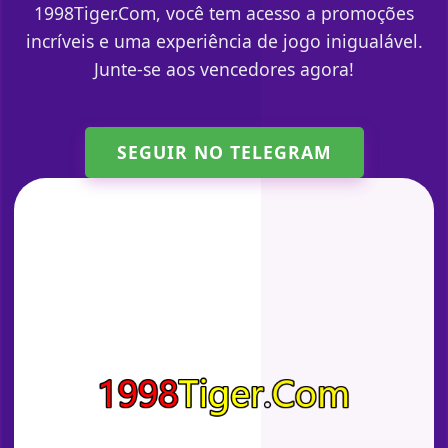
1998Tiger.Com, você tem acesso a promoções
incríveis e uma experiência de jogo inigualável.
Junte-se aos vencedores agora!
SEGUIR NO TELEGRAM