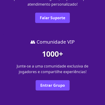
atendimento personalizado!
Falar Suporte
👥 Comunidade VIP
1000+
Junte-se a uma comunidade exclusiva de
jogadores e compartilhe experiências!
Entrar Grupo