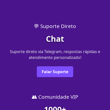
💬 Suporte Direto
Chat
Suporte direto via Telegram, respostas rápidas e
atendimento personalizado!
Falar Suporte
👥 Comunidade VIP
1000+