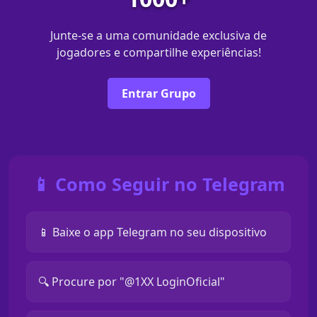
Junte-se a uma comunidade exclusiva de
jogadores e compartilhe experiências!
Entrar Grupo
📱 Como Seguir no Telegram
📱 Baixe o app Telegram no seu dispositivo
🔍 Procure por "@1XX LoginOficial"