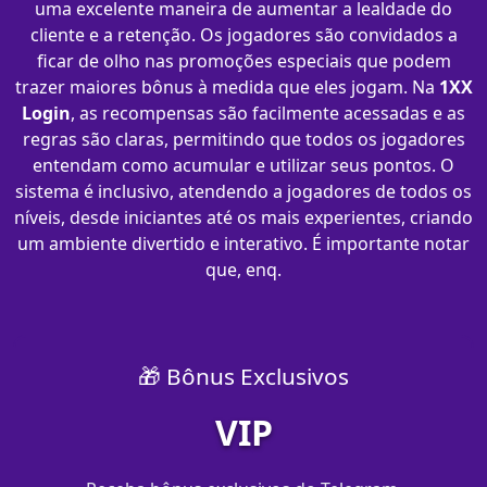
uma excelente maneira de aumentar a lealdade do
cliente e a retenção. Os jogadores são convidados a
ficar de olho nas promoções especiais que podem
trazer maiores bônus à medida que eles jogam. Na
1XX
Login
, as recompensas são facilmente acessadas e as
regras são claras, permitindo que todos os jogadores
entendam como acumular e utilizar seus pontos. O
sistema é inclusivo, atendendo a jogadores de todos os
níveis, desde iniciantes até os mais experientes, criando
um ambiente divertido e interativo. É importante notar
que, enq.
🎁 Bônus Exclusivos
VIP