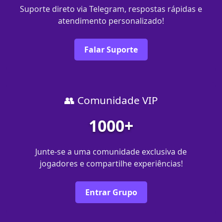
Suporte direto via Telegram, respostas rápidas e
atendimento personalizado!
Falar Suporte
👥 Comunidade VIP
1000+
Junte-se a uma comunidade exclusiva de
jogadores e compartilhe experiências!
Entrar Grupo