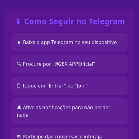
📱 Como Seguir no Telegram
📱 Baixe o app Telegram no seu dispositivo
🔍 Procure por "@28R APPOficial"
👆 Toque em "Entrar" ou "Join"
🔔 Ative as notificações para não perder
nada
💬 Participe das conversas e interaja