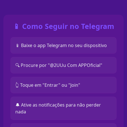
📱 Como Seguir no Telegram
📱 Baixe o app Telegram no seu dispositivo
🔍 Procure por "@2UUu Com APPOficial"
👆 Toque em "Entrar" ou "Join"
🔔 Ative as notificações para não perder
nada