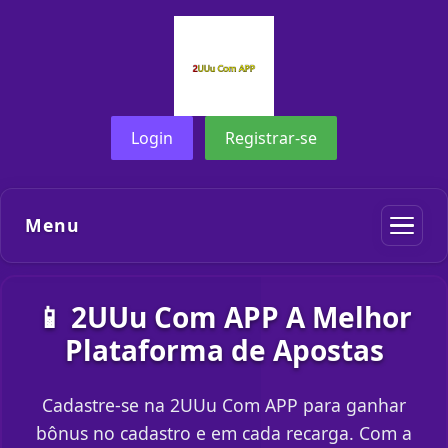
Login
Registrar-se
Menu
📱 2UUu Com APP A Melhor
Plataforma de Apostas
Cadastre-se na 2UUu Com APP para ganhar
bônus no cadastro e em cada recarga. Com a