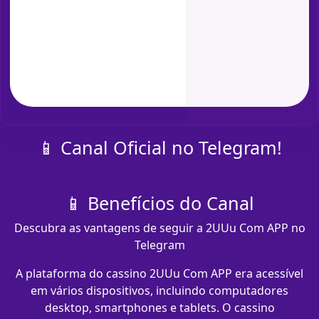
📱 Canal Oficial no Telegram!
📱 Benefícios do Canal
Descubra as vantagens de seguir a 2UUu Com APP no
Telegram
A plataforma do cassino 2UUu Com APP era acessível
em vários dispositivos, incluindo computadores
desktop, smartphones e tablets. O cassino