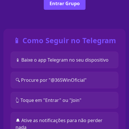
Entrar Grupo
📱 Como Seguir no Telegram
📱 Baixe o app Telegram no seu dispositivo
🔍 Procure por "@365WinOficial"
👆 Toque em "Entrar" ou "Join"
🔔 Ative as notificações para não perder
nada