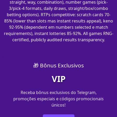
straight, way, combination), number games (pick-
3/pick-4 formats, daily draws, straight/box/combo
betting options). RTPs competitive: scratch cards 70-
85% (lower than slots mas instant results appeal), keno
92-95% (dependent em numbers selected e match
requirements), instant lotteries 85-92%. All games RNG-
certified, publicly audited results transparency.
🎁 Bônus Exclusivos
VIP
Receba bônus exclusivos do Telegram,
promoções especiais e códigos promocionais
únicos!