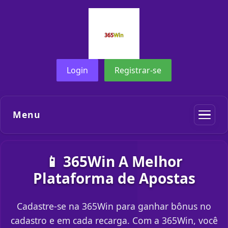
Login
Registrar-se
Menu
📱 365Win A Melhor
Plataforma de Apostas
Cadastre-se na 365Win para ganhar bônus no
cadastro e em cada recarga. Com a 365Win, você