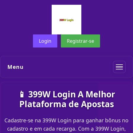
Login
Registrar-se
Menu
📱 399W Login A Melhor
Plataforma de Apostas
Cadastre-se na 399W Login para ganhar bônus no
cadastro e em cada recarga. Com a 399W Login,