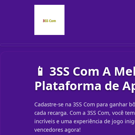
📱 3SS Com A Me
Plataforma de A
Cadastre-se na 3SS Com para ganhar b
cada recarga. Com a 3SS Com, você te
incríveis e uma experiência de jogo inig
vencedores agora!