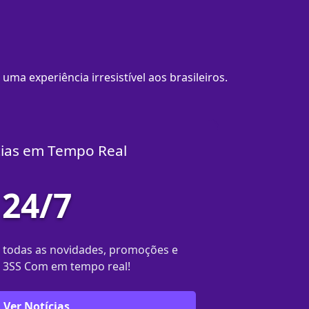
a experiência irresistível aos brasileiros.
cias em Tempo Real
24/7
e todas as novidades, promoções e
 3SS Com em tempo real!
Ver Notícias