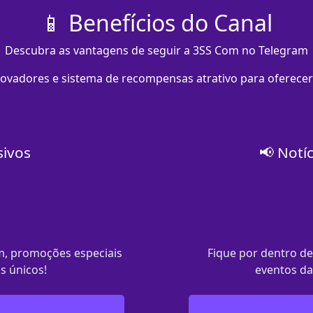
📱 Benefícios do Canal
Descubra as vantagens de seguir a 3SS Com no Telegram
vadores e sistema de recompensas atrativo para oferecer um
sivos
📢 Notí
m, promoções especiais
Fique por dentro d
s únicos!
eventos da