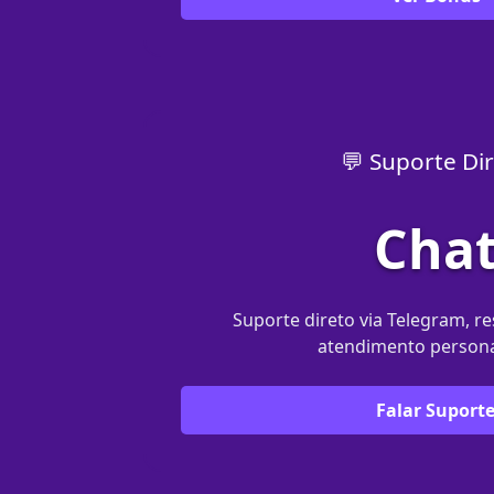
💬 Suporte Di
Cha
Suporte direto via Telegram, r
atendimento persona
Falar Suport