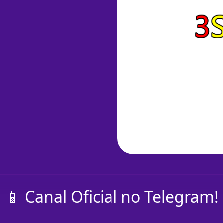
📱 Canal Oficial no Telegram!