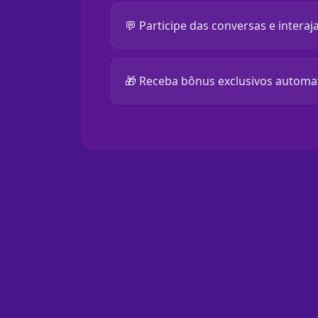
💬 Participe das conversas e interaj
🎁 Receba bônus exclusivos autom