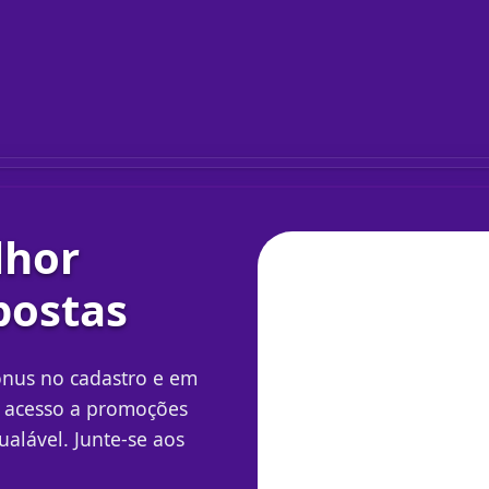
lhor
postas
ônus no cadastro e em
m acesso a promoções
ualável. Junte-se aos