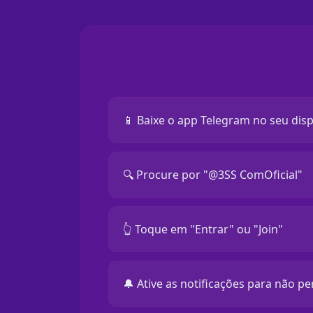
📱 Baixe o app Telegram no seu disp
🔍 Procure por "@3SS ComOficial"
👆 Toque em "Entrar" ou "Join"
🔔 Ative as notificações para não p