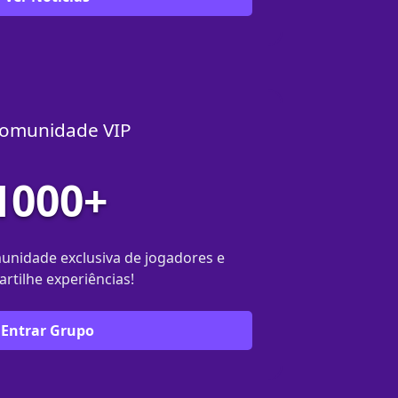
Comunidade VIP
1000+
unidade exclusiva de jogadores e
rtilhe experiências!
Entrar Grupo