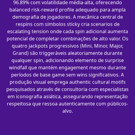
96.89% com volatilidade média-alta, oferecendo
balanced risk-reward profile adequado para ampla
demografia de jogadores. A mecânica central de
respins com símbolos sticky cria scenarios de
escalating tension onde cada spin adicional aumenta
potencial de completar combinações de alto valor. Os
quatro jackpots progressivos (Mini, Minor, Major,
Grand) são triggeráveis aleatoriamente durante
qualquer spin, adicionando elemento de surprise
windfall que mantém engagement mesmo durante
períodos de base game sem wins significativos. A
produção visual emprega authentic cultural motifs
pesquisados através de consultoria com especialistas
em iconografia asiática, assegurando representação
respeitosa que ressoa autenticamente com públicos-
alvo.