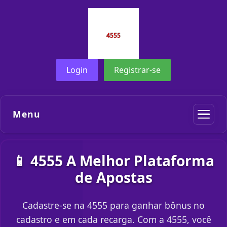
Login
Registrar-se
Menu
📱 4555 A Melhor Plataforma
de Apostas
Cadastre-se na 4555 para ganhar bônus no
cadastro e em cada recarga. Com a 4555, você