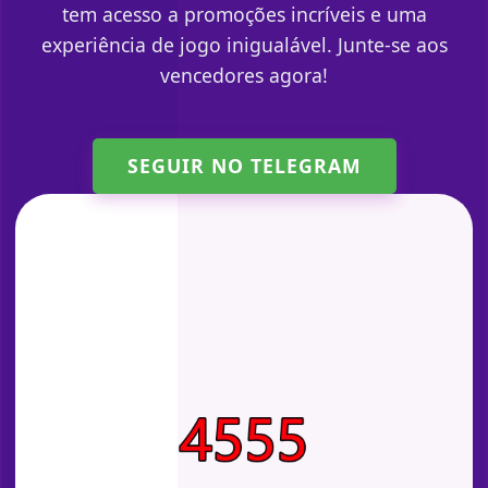
tem acesso a promoções incríveis e uma
experiência de jogo inigualável. Junte-se aos
vencedores agora!
SEGUIR NO TELEGRAM