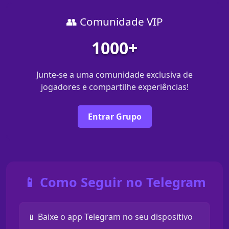
👥 Comunidade VIP
1000+
Junte-se a uma comunidade exclusiva de
jogadores e compartilhe experiências!
Entrar Grupo
📱 Como Seguir no Telegram
📱 Baixe o app Telegram no seu dispositivo