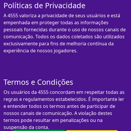
Políticas de Privacidade
A 4555 valoriza a privacidade de seus usuários e está
empenhada em proteger todas as informações
pessoais fornecidas durante o uso de nossos canais de
comunicação. Todos os dados coletados são utilizados
exclusivamente para fins de melhoria contínua da
experiência de nossos jogadores.
Termos e Condições
Os usuários da 4555 concordam em respeitar todas as
regras e regulamentos estabelecidos. É importante ler
e entender todos os termos antes de participar de
nossos canais de comunicação. A violação destes
termos pode resultar em penalizações ou na
suspensão da conta.