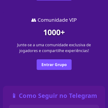
👥 Comunidade VIP
1000+
Junte-se a uma comunidade exclusiva de
jogadores e compartilhe experiências!
Entrar Grupo
📱 Como Seguir no Telegram