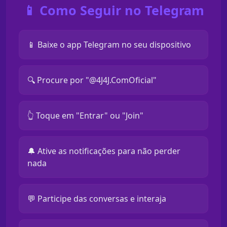
📱 Como Seguir no Telegram
📱 Baixe o app Telegram no seu dispositivo
🔍 Procure por "@4J4J.ComOficial"
👆 Toque em "Entrar" ou "Join"
🔔 Ative as notificações para não perder
nada
💬 Participe das conversas e interaja