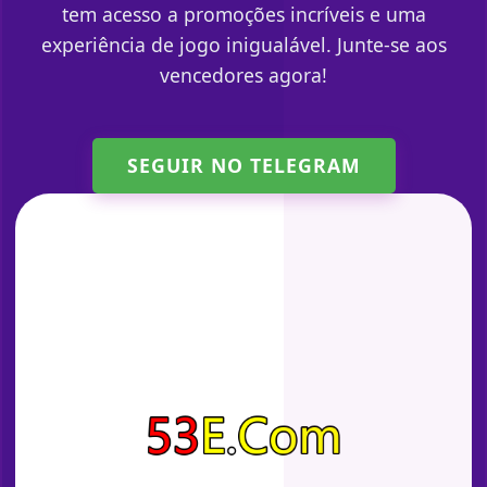
tem acesso a promoções incríveis e uma
experiência de jogo inigualável. Junte-se aos
vencedores agora!
SEGUIR NO TELEGRAM