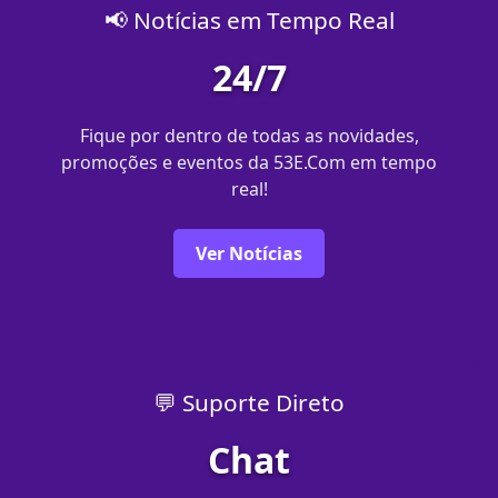
📢 Notícias em Tempo Real
24/7
Fique por dentro de todas as novidades,
promoções e eventos da 53E.Com em tempo
real!
Ver Notícias
💬 Suporte Direto
Chat