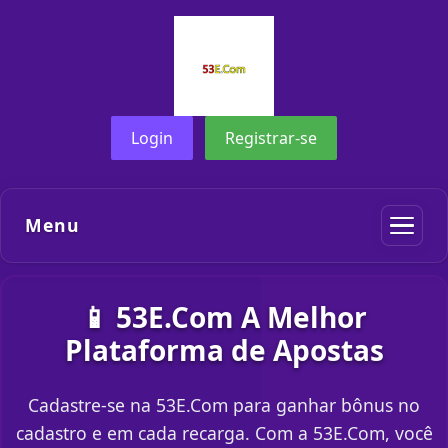
Login
Registrar-se
Menu
📱 53E.Com A Melhor
Plataforma de Apostas
Cadastre-se na 53E.Com para ganhar bônus no
cadastro e em cada recarga. Com a 53E.Com, você