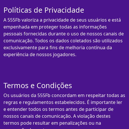
Políticas de Privacidade
A 555Fb valoriza a privacidade de seus usuários e está
empenhada em proteger todas as informações
pessoais fornecidas durante o uso de nossos canais de
comunicação. Todos os dados coletados são utilizados
exclusivamente para fins de melhoria contínua da
experiência de nossos jogadores.
Termos e Condições
Os usuários da 555Fb concordam em respeitar todas as
regras e regulamentos estabelecidos. É importante ler
e entender todos os termos antes de participar de
nossos canais de comunicação. A violação destes
termos pode resultar em penalizações ou na