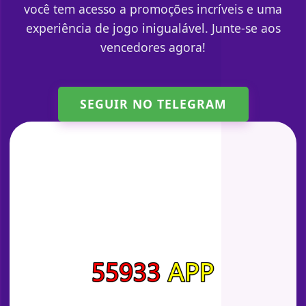
você tem acesso a promoções incríveis e uma
experiência de jogo inigualável. Junte-se aos
vencedores agora!
SEGUIR NO TELEGRAM