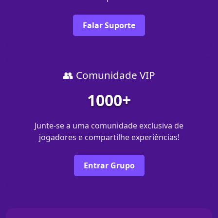
Falar Suporte
👥 Comunidade VIP
1000+
Junte-se a uma comunidade exclusiva de
jogadores e compartilhe experiências!
Entrar Grupo