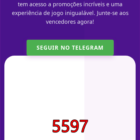
tem acesso a promoções incríveis e uma
experiência de jogo inigualável. Junte-se aos
vencedores agora!
SEGUIR NO TELEGRAM