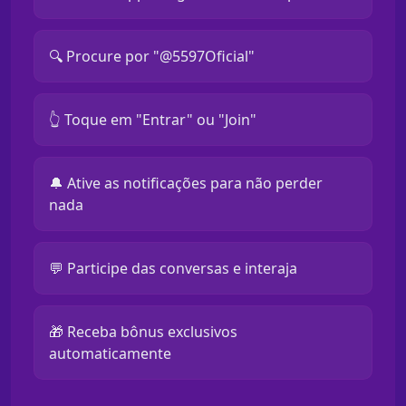
🔍 Procure por "@5597Oficial"
👆 Toque em "Entrar" ou "Join"
🔔 Ative as notificações para não perder
nada
💬 Participe das conversas e interaja
🎁 Receba bônus exclusivos
automaticamente