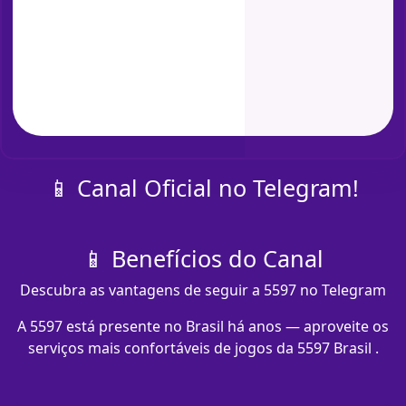
📱 Canal Oficial no Telegram!
📱 Benefícios do Canal
Descubra as vantagens de seguir a 5597 no Telegram
A 5597 está presente no Brasil há anos — aproveite os
serviços mais confortáveis de jogos da 5597 Brasil .