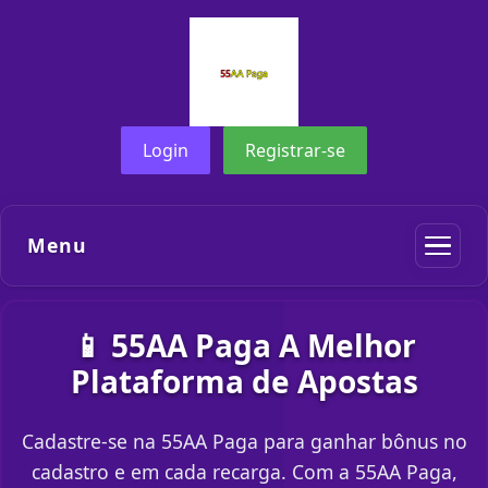
Login
Registrar-se
Menu
📱 55AA Paga A Melhor
Plataforma de Apostas
Cadastre-se na 55AA Paga para ganhar bônus no
cadastro e em cada recarga. Com a 55AA Paga,