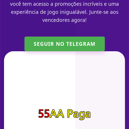
você tem acesso a promoções incríveis e uma
experiência de jogo inigualável. Junte-se aos
vencedores agora!
SEGUIR NO TELEGRAM