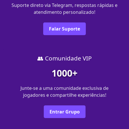
Suporte direto via Telegram, respostas rápidas e
atendimento personalizado!
Falar Suporte
👥 Comunidade VIP
1000+
Junte-se a uma comunidade exclusiva de
jogadores e compartilhe experiências!
Entrar Grupo