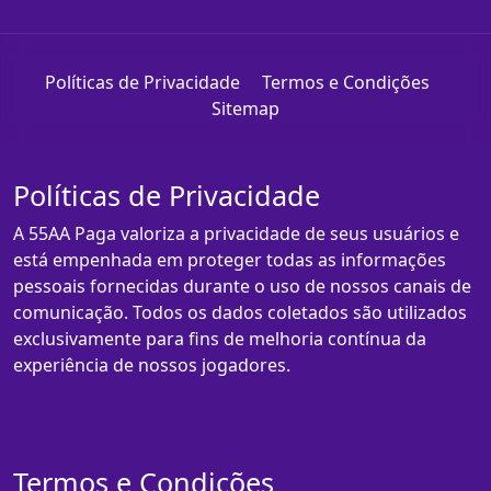
Políticas de Privacidade
Termos e Condições
Sitemap
Políticas de Privacidade
A 55AA Paga valoriza a privacidade de seus usuários e
está empenhada em proteger todas as informações
pessoais fornecidas durante o uso de nossos canais de
comunicação. Todos os dados coletados são utilizados
exclusivamente para fins de melhoria contínua da
experiência de nossos jogadores.
Termos e Condições