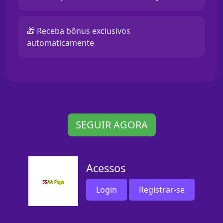
🎁 Receba bônus exclusivos
automaticamente
SEGUIR AGORA
Acessos
Login
Registrar-se