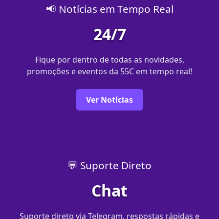
📢 Notícias em Tempo Real
24/7
Fique por dentro de todas as novidades,
promoções e eventos da 55C em tempo real!
Ver Notícias
💬 Suporte Direto
Chat
Suporte direto via Telegram, respostas rápidas e