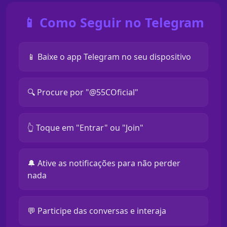
📱 Como Seguir no Telegram
📱 Baixe o app Telegram no seu dispositivo
🔍 Procure por "@55COficial"
👆 Toque em "Entrar" ou "Join"
🔔 Ative as notificações para não perder
nada
💬 Participe das conversas e interaja