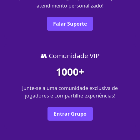
atendimento personalizado!
Falar Suporte
👥 Comunidade VIP
1000+
Junte-se a uma comunidade exclusiva de
jogadores e compartilhe experiências!
Entrar Grupo