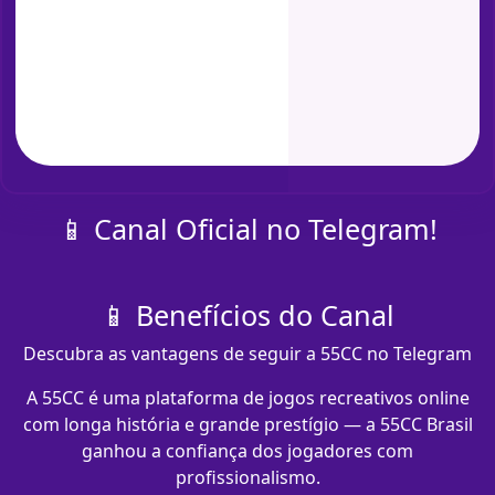
📱 Canal Oficial no Telegram!
📱 Benefícios do Canal
Descubra as vantagens de seguir a 55CC no Telegram
A 55CC é uma plataforma de jogos recreativos online
com longa história e grande prestígio — a 55CC Brasil
ganhou a confiança dos jogadores com
profissionalismo.