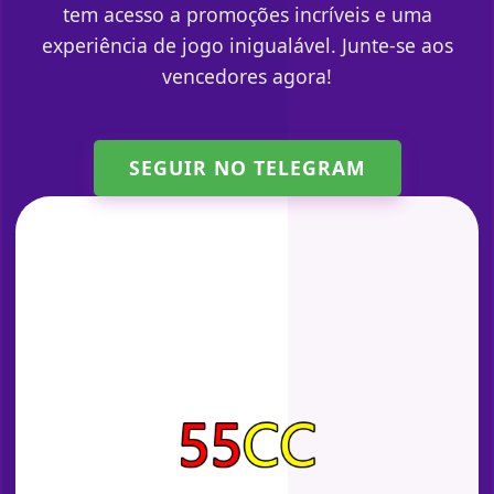
tem acesso a promoções incríveis e uma
experiência de jogo inigualável. Junte-se aos
vencedores agora!
SEGUIR NO TELEGRAM