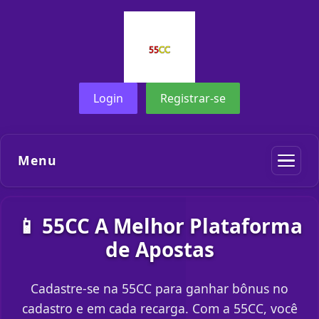
Login
Registrar-se
Menu
📱 55CC A Melhor Plataforma
de Apostas
Cadastre-se na 55CC para ganhar bônus no
cadastro e em cada recarga. Com a 55CC, você