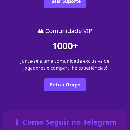
Falar Suporte
👥 Comunidade VIP
1000+
Junte-se a uma comunidade exclusiva de
jogadores e compartilhe experiências!
Entrar Grupo
📱 Como Seguir no Telegram