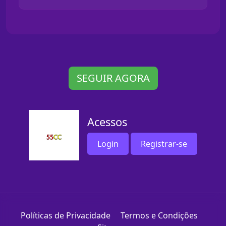
SEGUIR AGORA
Acessos
Login
Registrar-se
Políticas de Privacidade
Termos e Condições