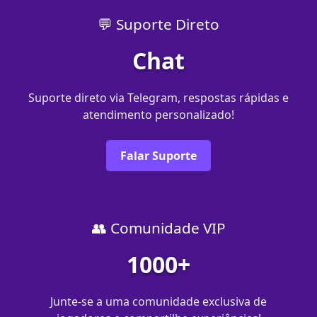
💬 Suporte Direto
Chat
Suporte direto via Telegram, respostas rápidas e
atendimento personalizado!
Falar Suporte
👥 Comunidade VIP
1000+
Junte-se a uma comunidade exclusiva de