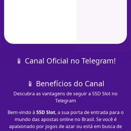
📱 Canal Oficial no Telegram!
📱 Benefícios do Canal
Descubra as vantagens de seguir a 55D Slot no
Telegram
Bem-vindo à
55D Slot
, a sua porta de entrada para o
mundo das apostas online no Brasil. Se você é
apaixonado por jogos de azar ou está em busca de