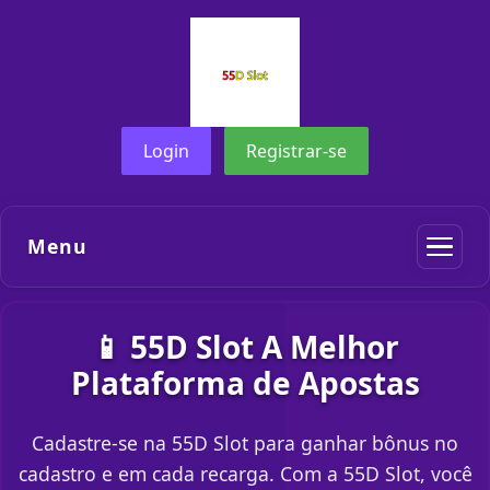
Login
Registrar-se
Menu
📱 55D Slot A Melhor
Plataforma de Apostas
Cadastre-se na 55D Slot para ganhar bônus no
cadastro e em cada recarga. Com a 55D Slot, você