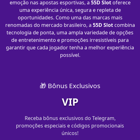
emoção nas apostas esportivas, a
55D Slot
oferece
uma experiência única, segura e repleta de
oportunidades. Como uma das marcas mais
renomadas do mercado brasileiro, a
55D Slot
combina
tecnologia de ponta, uma ampla variedade de opções
de entretenimento e promoções irresistíveis para
garantir que cada jogador tenha a melhor experiência
possível.
🎁 Bônus Exclusivos
VIP
Receba bônus exclusivos do Telegram,
promoções especiais e códigos promocionais
únicos!