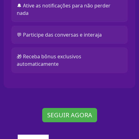
🔔 Ative as notificações para não perder
nada
💬 Participe das conversas e interaja
🎁 Receba bônus exclusivos
automaticamente
SEGUIR AGORA