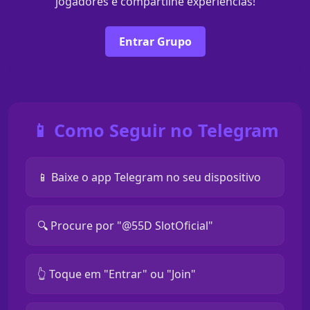
jogadores e compartilhe experiências!
Entrar Grupo
📱 Como Seguir no Telegram
📱 Baixe o app Telegram no seu dispositivo
🔍 Procure por "@55D SlotOficial"
👆 Toque em "Entrar" ou "Join"