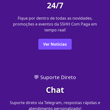
24/7
Fique por dentro de todas as novidades,
promoções e eventos da 55HH Com Paga em
tempo real!
Ver Notícias
💬 Suporte Direto
Chat
Suporte direto via Telegram, respostas rápidas e
atendimento personalizado!