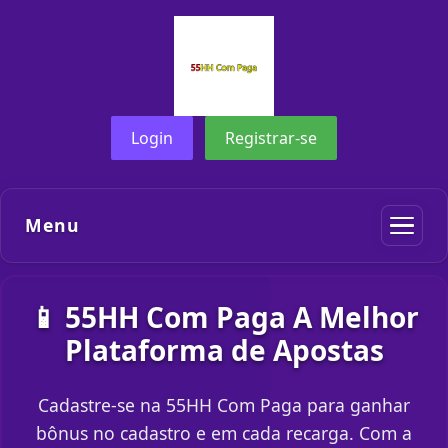
Login
Registrar-se
Menu
📱 55HH Com Paga A Melhor
Plataforma de Apostas
Cadastre-se na 55HH Com Paga para ganhar
bônus no cadastro e em cada recarga. Com a