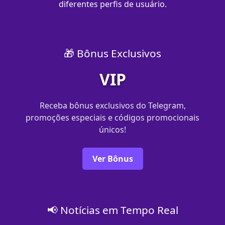
diferentes perfis de usuário.
🎁 Bônus Exclusivos
VIP
Receba bônus exclusivos do Telegram,
promoções especiais e códigos promocionais
únicos!
Ver Bônus
📢 Notícias em Tempo Real