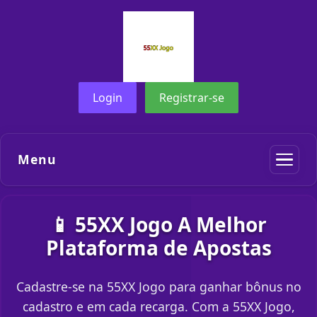
Login
Registrar-se
Menu
📱 55XX Jogo A Melhor
Plataforma de Apostas
Cadastre-se na 55XX Jogo para ganhar bônus no
cadastro e em cada recarga. Com a 55XX Jogo,