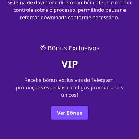
sistema de download direto também oferece melhor
controle sobre o processo, permitindo pausar e
retomar downloads conforme necessário.
🎁 Bônus Exclusivos
VIP
Receba bônus exclusivos do Telegram,
promoções especiais e códigos promocionais
únicos!
Ver Bônus