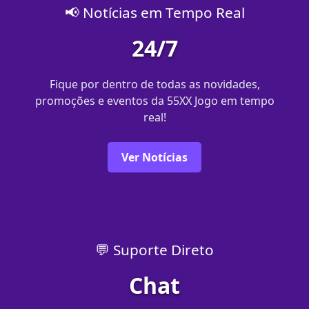
📢 Notícias em Tempo Real
24/7
Fique por dentro de todas as novidades,
promoções e eventos da 55XX Jogo em tempo
real!
Ver Notícias
💬 Suporte Direto
Chat