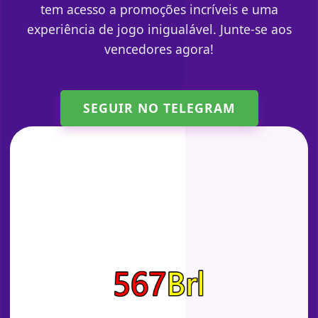
tem acesso a promoções incríveis e uma
experiência de jogo inigualável. Junte-se aos
vencedores agora!
SEGUIR NO TELEGRAM