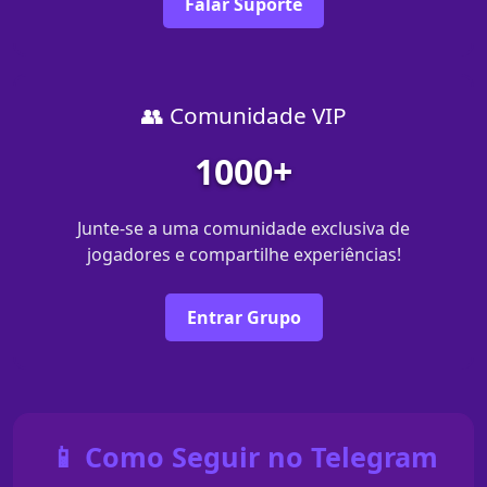
Falar Suporte
👥 Comunidade VIP
1000+
Junte-se a uma comunidade exclusiva de
jogadores e compartilhe experiências!
Entrar Grupo
📱 Como Seguir no Telegram