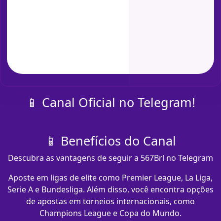
📱 Canal Oficial no Telegram!
📱 Benefícios do Canal
Descubra as vantagens de seguir a 567Brl no Telegram
Aposte em ligas de elite como Premier League, La Liga,
Serie A e Bundesliga. Além disso, você encontra opções
de apostas em torneios internacionais, como
Champions League e Copa do Mundo.