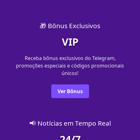
🎁 Bônus Exclusivos
VIP
Receba bônus exclusivos do Telegram,
promoções especiais e códigos promocionais
únicos!
Ver Bônus
📢 Notícias em Tempo Real
24/7