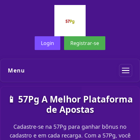
Login
Registrar-se
Menu
📱 57Pg A Melhor Plataforma
de Apostas
Cadastre-se na 57Pg para ganhar bônus no
cadastro e em cada recarga. Com a 57Pg, você