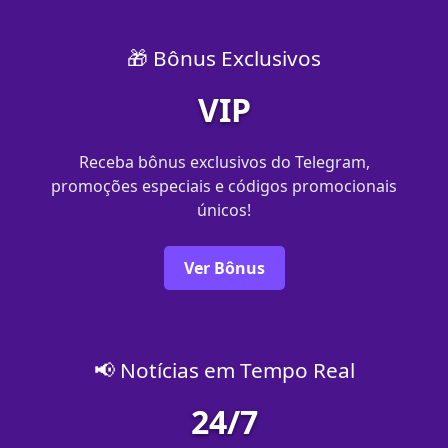
🎁 Bônus Exclusivos
VIP
Receba bônus exclusivos do Telegram,
promoções especiais e códigos promocionais
únicos!
Ver Bônus
📢 Notícias em Tempo Real
24/7