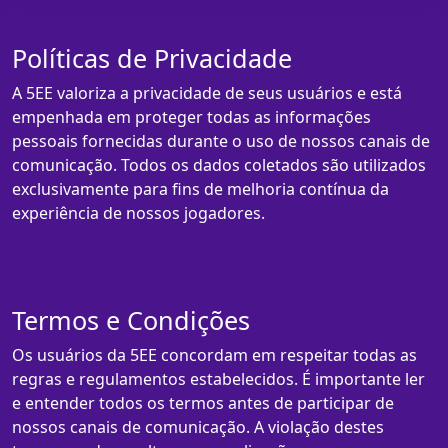
Políticas de Privacidade
A 5EE valoriza a privacidade de seus usuários e está
empenhada em proteger todas as informações
pessoais fornecidas durante o uso de nossos canais de
comunicação. Todos os dados coletados são utilizados
exclusivamente para fins de melhoria contínua da
experiência de nossos jogadores.
Termos e Condições
Os usuários da 5EE concordam em respeitar todas as
regras e regulamentos estabelecidos. É importante ler
e entender todos os termos antes de participar de
nossos canais de comunicação. A violação destes