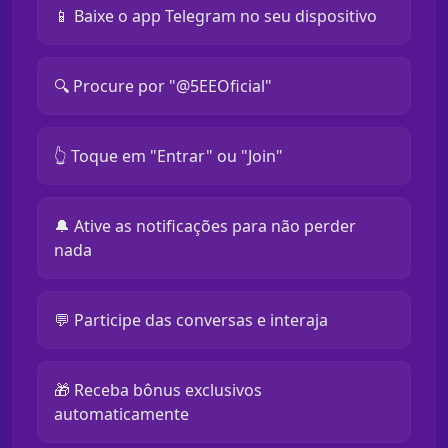
📱 Baixe o app Telegram no seu dispositivo
🔍 Procure por "@5EEOficial"
👆 Toque em "Entrar" ou "Join"
🔔 Ative as notificações para não perder
nada
💬 Participe das conversas e interaja
🎁 Receba bônus exclusivos
automaticamente