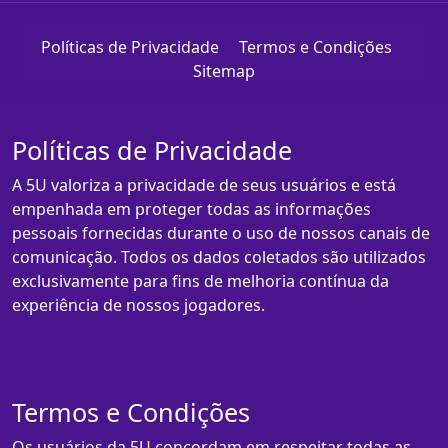
Políticas de Privacidade
Termos e Condições
Sitemap
Políticas de Privacidade
A 5U valoriza a privacidade de seus usuários e está
empenhada em proteger todas as informações
pessoais fornecidas durante o uso de nossos canais de
comunicação. Todos os dados coletados são utilizados
exclusivamente para fins de melhoria contínua da
experiência de nossos jogadores.
Termos e Condições
Os usuários da 5U concordam em respeitar todas as