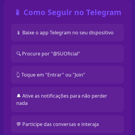
📱 Como Seguir no Telegram
📱 Baixe o app Telegram no seu dispositivo
🔍 Procure por "@5UOficial"
👆 Toque em "Entrar" ou "Join"
🔔 Ative as notificações para não perder
nada
💬 Participe das conversas e interaja