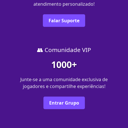
atendimento personalizado!
Falar Suporte
👥 Comunidade VIP
1000+
Junte-se a uma comunidade exclusiva de
jogadores e compartilhe experiências!
Entrar Grupo