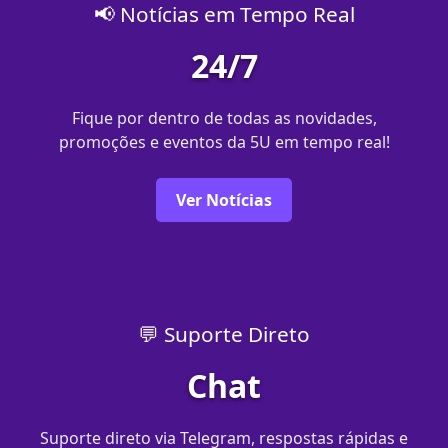
📢 Notícias em Tempo Real
24/7
Fique por dentro de todas as novidades,
promoções e eventos da 5U em tempo real!
Ver Notícias
💬 Suporte Direto
Chat
Suporte direto via Telegram, respostas rápidas e