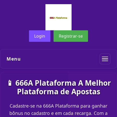
Login
Registrar-se
Menu
📱 666A Plataforma A Melhor
Plataforma de Apostas
Cadastre-se na 666A Plataforma para ganhar
bônus no cadastro e em cada recarga. Com a