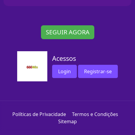
SEGUIR AGORA
Acessos
Login
Registrar-se
Políticas de Privacidade
Termos e Condições
Sitemap