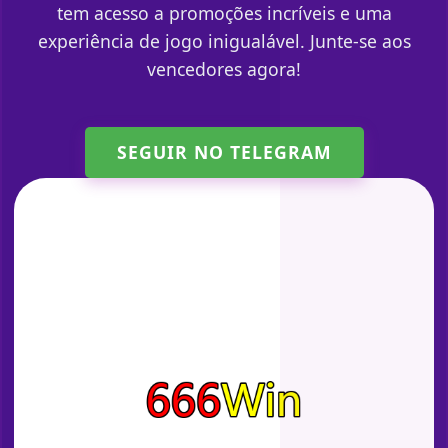
tem acesso a promoções incríveis e uma
experiência de jogo inigualável. Junte-se aos
vencedores agora!
SEGUIR NO TELEGRAM