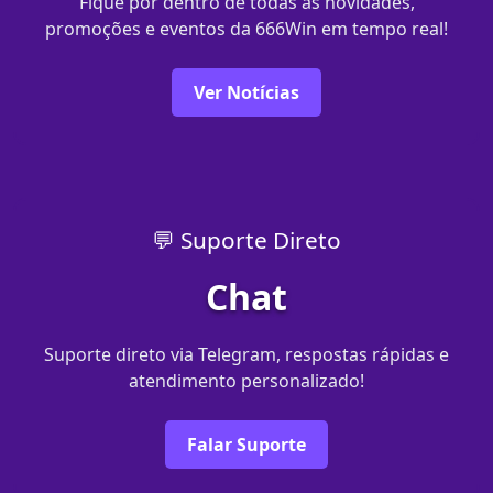
Fique por dentro de todas as novidades,
promoções e eventos da 666Win em tempo real!
Ver Notícias
💬 Suporte Direto
Chat
Suporte direto via Telegram, respostas rápidas e
atendimento personalizado!
Falar Suporte