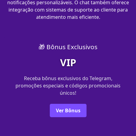
notificações personalizáveis. O chat também oferece
integração com sistemas de suporte ao cliente para
atendimento mais eficiente.
🎁 Bônus Exclusivos
VIP
Receba bônus exclusivos do Telegram,
promoções especiais e códigos promocionais
únicos!
Ver Bônus