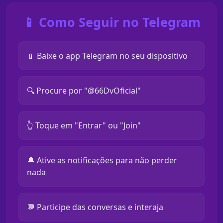
📱 Como Seguir no Telegram
📱 Baixe o app Telegram no seu dispositivo
🔍 Procure por "@66DvOficial"
👆 Toque em "Entrar" ou "Join"
🔔 Ative as notificações para não perder
nada
💬 Participe das conversas e interaja