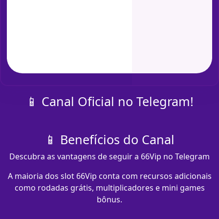
📱 Canal Oficial no Telegram!
📱 Benefícios do Canal
Descubra as vantagens de seguir a 66Vip no Telegram
A maioria dos slot 66Vip conta com recursos adicionais
como rodadas grátis, multiplicadores e mini games
bônus.