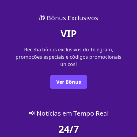
🎁 Bônus Exclusivos
VIP
Receba bônus exclusivos do Telegram,
promoções especiais e códigos promocionais
únicos!
Ver Bônus
📢 Notícias em Tempo Real
24/7