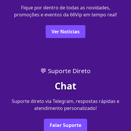
Fique por dentro de todas as novidades,
promoções e eventos da 66Vip em tempo real!
Ver Notícias
💬 Suporte Direto
Chat
Suporte direto via Telegram, respostas rápidas e
atendimento personalizado!
Falar Suporte