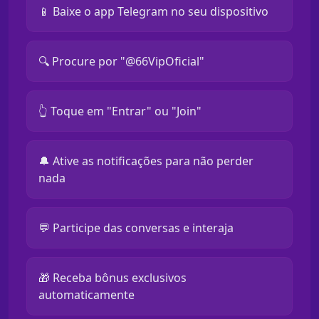
📱 Baixe o app Telegram no seu dispositivo
🔍 Procure por "@66VipOficial"
👆 Toque em "Entrar" ou "Join"
🔔 Ative as notificações para não perder
nada
💬 Participe das conversas e interaja
🎁 Receba bônus exclusivos
automaticamente