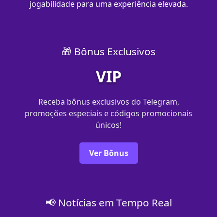
jogabilidade para uma experiência elevada.
🎁 Bônus Exclusivos
VIP
Receba bônus exclusivos do Telegram,
promoções especiais e códigos promocionais
únicos!
Ver Bônus
📢 Notícias em Tempo Real