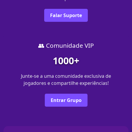
Falar Suporte
👥 Comunidade VIP
1000+
Junte-se a uma comunidade exclusiva de
jogadores e compartilhe experiências!
Entrar Grupo