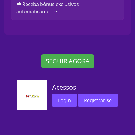
🎁 Receba bônus exclusivos
automaticamente
SEGUIR AGORA
Acessos
Login
Registrar-se