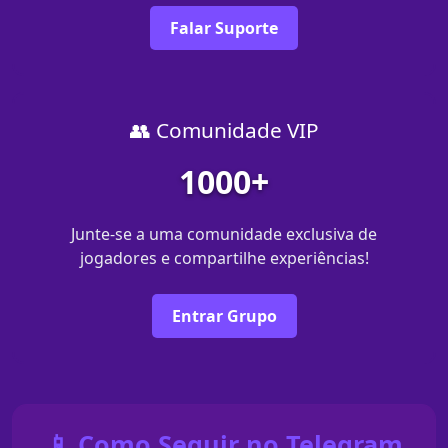
Falar Suporte
👥 Comunidade VIP
1000+
Junte-se a uma comunidade exclusiva de
jogadores e compartilhe experiências!
Entrar Grupo
📱 Como Seguir no Telegram