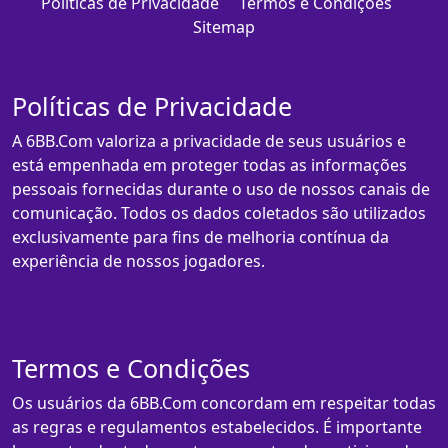
Políticas de Privacidade
Termos e Condições
Sitemap
Políticas de Privacidade
A 6BB.Com valoriza a privacidade de seus usuários e
está empenhada em proteger todas as informações
pessoais fornecidas durante o uso de nossos canais de
comunicação. Todos os dados coletados são utilizados
exclusivamente para fins de melhoria contínua da
experiência de nossos jogadores.
Termos e Condições
Os usuários da 6BB.Com concordam em respeitar todas
as regras e regulamentos estabelecidos. É importante