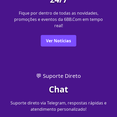
Fique por dentro de todas as novidades,
promoções e eventos da 6BB.Com em tempo
real!
Ver Notícias
💬 Suporte Direto
Chat
Suporte direto via Telegram, respostas rápidas e
atendimento personalizado!