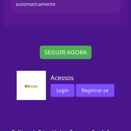
automaticamente
SEGUIR AGORA
Acessos
Login
Registrar-se