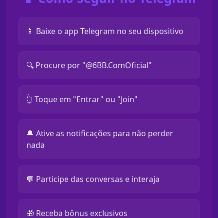
📱 Baixe o app Telegram no seu dispositivo
🔍 Procure por "@6BB.ComOficial"
👆 Toque em "Entrar" ou "Join"
🔔 Ative as notificações para não perder
nada
💬 Participe das conversas e interaja
🎁 Receba bônus exclusivos