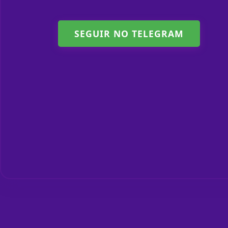
SEGUIR NO TELEGRAM