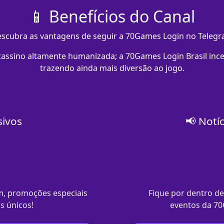
📱 Benefícios do Canal
scubra as vantagens de seguir a 70Games Login no Teleg
ssino altamente humanizada; a 70Games Login Brasil incent
trazendo ainda mais diversão ao jogo.
sivos
📢 Notí
m, promoções especiais
Fique por dentro d
s únicos!
eventos da 70