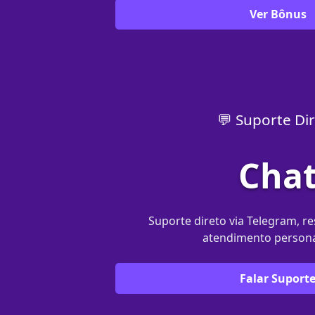
Ver Bônus
💬 Suporte Di
Cha
Suporte direto via Telegram, r
atendimento persona
Falar Suport