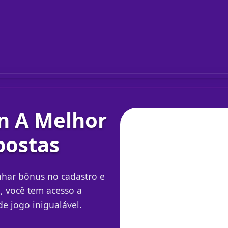
n A Melhor
postas
har bônus no cadastro e
 você tem acesso a
e jogo inigualável.