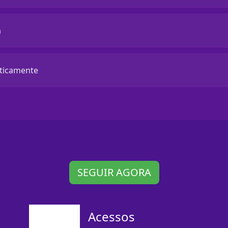
a
aticamente
SEGUIR AGORA
Acessos