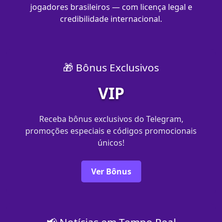
jogadores brasileiros — com licença legal e
credibilidade internacional.
🎁 Bônus Exclusivos
VIP
Receba bônus exclusivos do Telegram,
promoções especiais e códigos promocionais
únicos!
Ver Bônus
📢 Notícias em Tempo Real