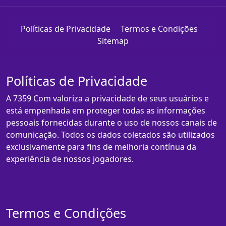
Políticas de Privacidade
Termos e Condições
Sitemap
Políticas de Privacidade
A 7359 Com valoriza a privacidade de seus usuários e
está empenhada em proteger todas as informações
pessoais fornecidas durante o uso de nossos canais de
comunicação. Todos os dados coletados são utilizados
exclusivamente para fins de melhoria contínua da
experiência de nossos jogadores.
Termos e Condições