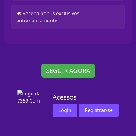
🎁 Receba bônus exclusivos
automaticamente
SEGUIR AGORA
Acessos
Login
Registrar-se