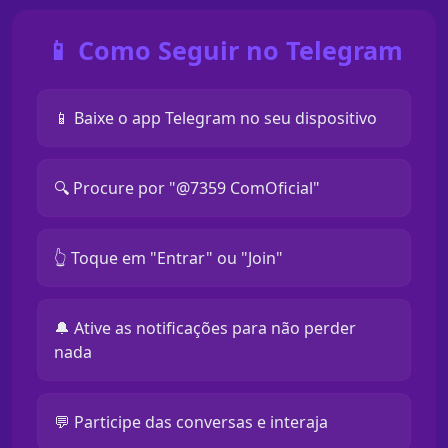
📱 Como Seguir no Telegram
📱 Baixe o app Telegram no seu dispositivo
🔍 Procure por "@7359 ComOficial"
👆 Toque em "Entrar" ou "Join"
🔔 Ative as notificações para não perder
nada
💬 Participe das conversas e interaja