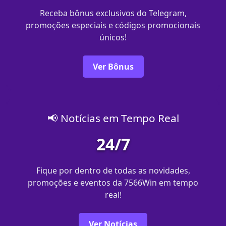
Receba bônus exclusivos do Telegram,
promoções especiais e códigos promocionais
únicos!
Ver Bônus
📢 Notícias em Tempo Real
24/7
Fique por dentro de todas as novidades,
promoções e eventos da 7566Win em tempo
real!
Ver Notícias