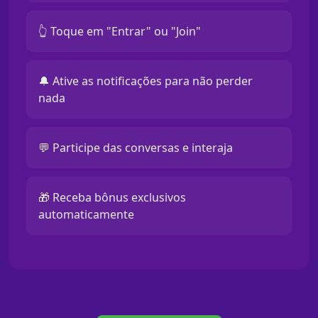
👆 Toque em "Entrar" ou "Join"
🔔 Ative as notificações para não perder
nada
💬 Participe das conversas e interaja
🎁 Receba bônus exclusivos
automaticamente