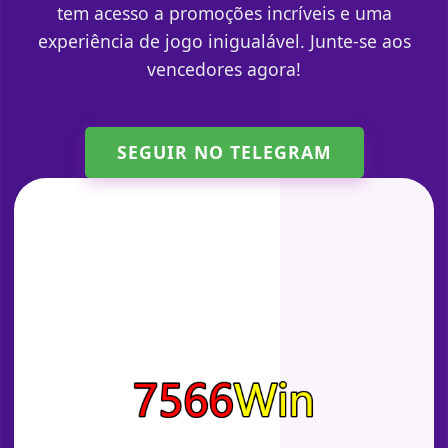
tem acesso a promoções incríveis e uma
experiência de jogo inigualável. Junte-se aos
vencedores agora!
SEGUIR NO TELEGRAM