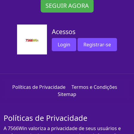
SEGUIR AGORA
Acessos
Login
Registrar-se
Políticas de Privacidade
Termos e Condições
Sitemap
Políticas de Privacidade
A 7566Win valoriza a privacidade de seus usuários e