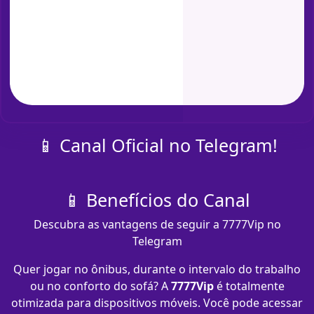
📱 Canal Oficial no Telegram!
📱 Benefícios do Canal
Descubra as vantagens de seguir a 7777Vip no
Telegram
Quer jogar no ônibus, durante o intervalo do trabalho
ou no conforto do sofá? A
7777Vip
é totalmente
otimizada para dispositivos móveis. Você pode acessar