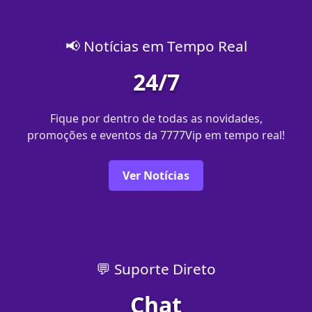
📢 Notícias em Tempo Real
24/7
Fique por dentro de todas as novidades,
promoções e eventos da 7777Vip em tempo real!
Ver Notícias
💬 Suporte Direto
Chat