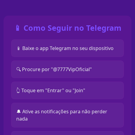
📱 Como Seguir no Telegram
📱 Baixe o app Telegram no seu dispositivo
🔍 Procure por "@7777VipOficial"
👆 Toque em "Entrar" ou "Join"
🔔 Ative as notificações para não perder
nada