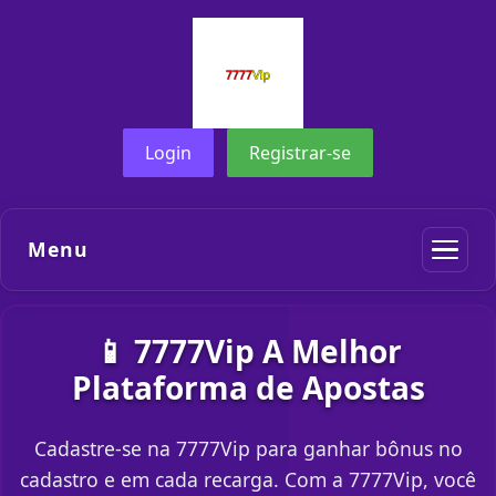
Login
Registrar-se
Menu
📱 7777Vip A Melhor
Plataforma de Apostas
Cadastre-se na 7777Vip para ganhar bônus no
cadastro e em cada recarga. Com a 7777Vip, você