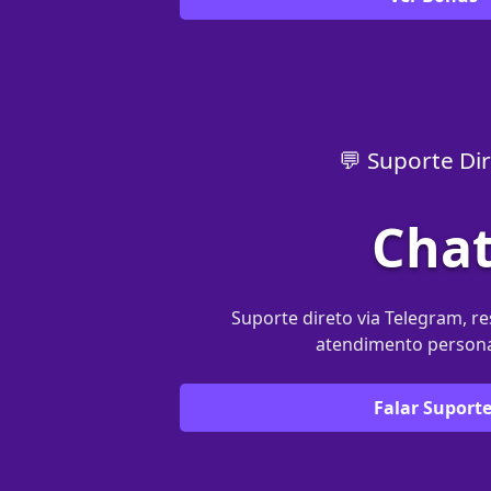
💬 Suporte Di
Cha
Suporte direto via Telegram, r
atendimento persona
Falar Suport