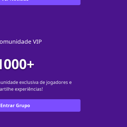
Comunidade VIP
1000+
unidade exclusiva de jogadores e
rtilhe experiências!
Entrar Grupo