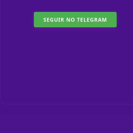
SEGUIR NO TELEGRAM