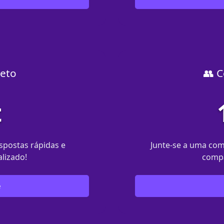
reto
👥 
t
espostas rápidas e
Junte-se a uma com
lizado!
compa
e