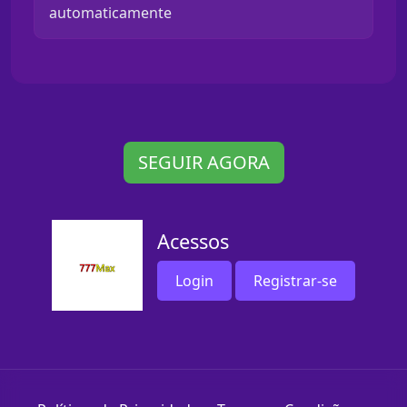
automaticamente
SEGUIR AGORA
Acessos
Login
Registrar-se