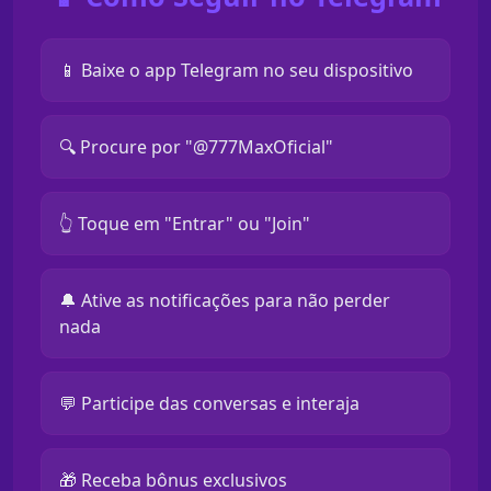
📱 Baixe o app Telegram no seu dispositivo
🔍 Procure por "@777MaxOficial"
👆 Toque em "Entrar" ou "Join"
🔔 Ative as notificações para não perder
nada
💬 Participe das conversas e interaja
🎁 Receba bônus exclusivos