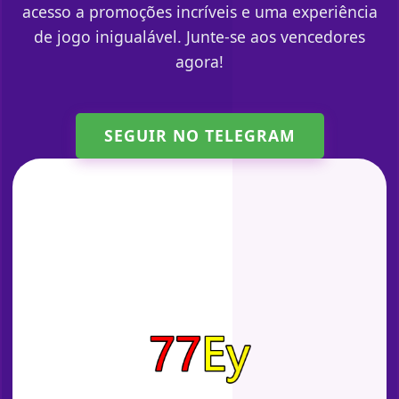
acesso a promoções incríveis e uma experiência
de jogo inigualável. Junte-se aos vencedores
agora!
SEGUIR NO TELEGRAM