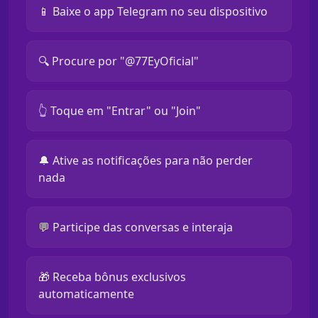
📱 Baixe o app Telegram no seu dispositivo
🔍 Procure por "@77EyOficial"
👆 Toque em "Entrar" ou "Join"
🔔 Ative as notificações para não perder
nada
💬 Participe das conversas e interaja
🎁 Receba bônus exclusivos
automaticamente