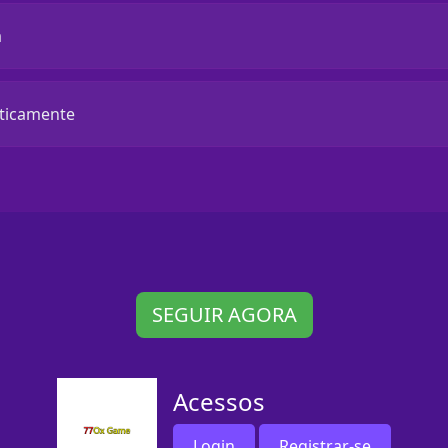
a
aticamente
SEGUIR AGORA
Acessos
Login
Registrar-se