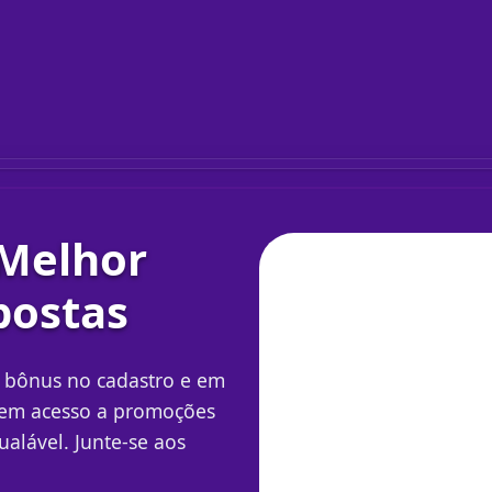
 Melhor
postas
 bônus no cadastro e em
tem acesso a promoções
ualável. Junte-se aos