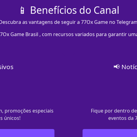
📱 Benefícios do Canal
Descubra as vantagens de seguir a 77Ox Game no Telegra
7Ox Game Brasil , com recursos variados para garantir um
sivos
📢 Notí
m, promoções especiais
Fique por dentro d
s únicos!
eventos da 